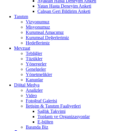
Ayaktan Hasta Deneyim Anketi
Yatan Hasta Deneyim Anketi
Çalışan Geri Bildirim Anketi
Tanıtım
Vizyonumuz
Misyonumuz
Kurumsal Amacımız
Kurumsal Değerlerimiz
Hedeflerimiz
Mevzuat
Tebliğler
Tüzükler
Yönergeler
Genelgeler
Yönetmelikler
Kanunlar
Dijital Medya
Analizler
Video
Fotoğraf Galerisi
İletişim & Tanıtım Faaliyetleri
Sağlık Takvimi
Toplantı ve Organizasyonlar
E-bülten
Basında Biz