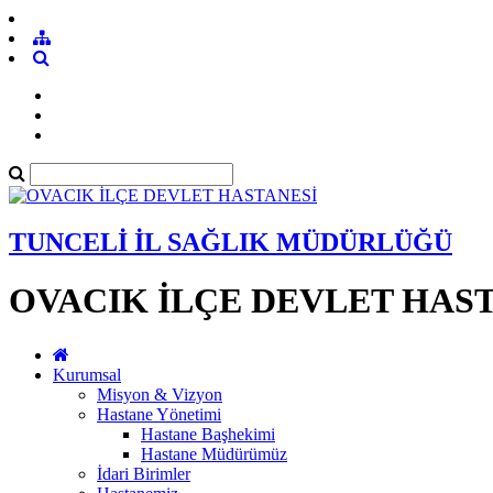
TUNCELİ İL SAĞLIK MÜDÜRLÜĞÜ
OVACIK İLÇE DEVLET HAS
Kurumsal
Misyon & Vizyon
Hastane Yönetimi
Hastane Başhekimi
Hastane Müdürümüz
İdari Birimler