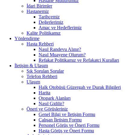
Hastane Müdürümüz
İdari Birimler
Hastanemiz
Tarihçemiz
Değerlerimiz
Amaç ve Hedeflerimiz
Kalite Politikamız
Yönlendirme
Hasta Rehberi
Nasıl Randevu Alınır?
Nasıl Muayene Olurum?
Refakat Politikamız ve Refakatçi Kuralları
İletişim & Ulaşım
Sık Sorulan Sorular
Telefon Rehberi
Ulaşım
Halk Otobüsü Güzergah ve Durak Bilgileri
Harita
Otopark Alanları
Nasıl Gidilir?
Öneri ve Görüşleriniz
Genel Bilgi ve İletişim Formu
Çalışan İletişim Formu
Personel Görüş ve Öneri Formu
Hasta Görüş ve Öneri Formu