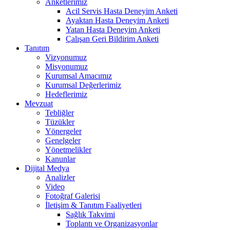
Anketlerimiz
Acil Servis Hasta Deneyim Anketi
Ayaktan Hasta Deneyim Anketi
Yatan Hasta Deneyim Anketi
Çalışan Geri Bildirim Anketi
Tanıtım
Vizyonumuz
Misyonumuz
Kurumsal Amacımız
Kurumsal Değerlerimiz
Hedeflerimiz
Mevzuat
Tebliğler
Tüzükler
Yönergeler
Genelgeler
Yönetmelikler
Kanunlar
Dijital Medya
Analizler
Video
Fotoğraf Galerisi
İletişim & Tanıtım Faaliyetleri
Sağlık Takvimi
Toplantı ve Organizasyonlar