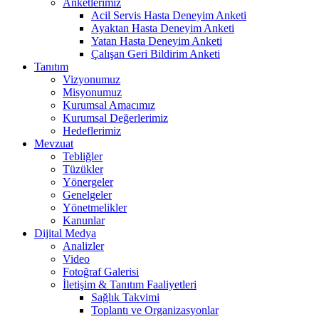
Anketlerimiz
Acil Servis Hasta Deneyim Anketi
Ayaktan Hasta Deneyim Anketi
Yatan Hasta Deneyim Anketi
Çalışan Geri Bildirim Anketi
Tanıtım
Vizyonumuz
Misyonumuz
Kurumsal Amacımız
Kurumsal Değerlerimiz
Hedeflerimiz
Mevzuat
Tebliğler
Tüzükler
Yönergeler
Genelgeler
Yönetmelikler
Kanunlar
Dijital Medya
Analizler
Video
Fotoğraf Galerisi
İletişim & Tanıtım Faaliyetleri
Sağlık Takvimi
Toplantı ve Organizasyonlar