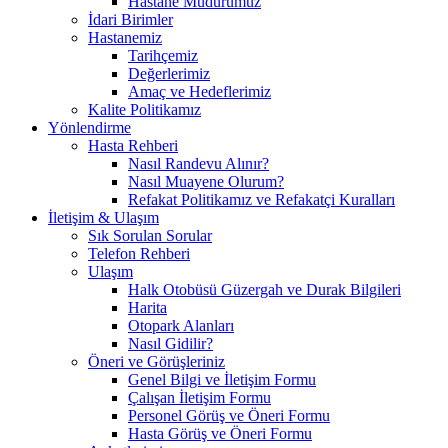
Hastane Müdürümüz
İdari Birimler
Hastanemiz
Tarihçemiz
Değerlerimiz
Amaç ve Hedeflerimiz
Kalite Politikamız
Yönlendirme
Hasta Rehberi
Nasıl Randevu Alınır?
Nasıl Muayene Olurum?
Refakat Politikamız ve Refakatçi Kuralları
İletişim & Ulaşım
Sık Sorulan Sorular
Telefon Rehberi
Ulaşım
Halk Otobüsü Güzergah ve Durak Bilgileri
Harita
Otopark Alanları
Nasıl Gidilir?
Öneri ve Görüşleriniz
Genel Bilgi ve İletişim Formu
Çalışan İletişim Formu
Personel Görüş ve Öneri Formu
Hasta Görüş ve Öneri Formu