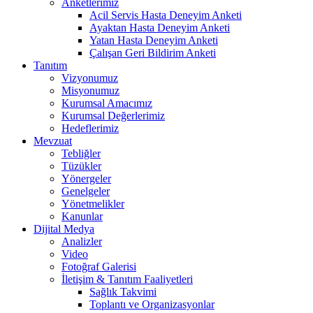
Anketlerimiz
Acil Servis Hasta Deneyim Anketi
Ayaktan Hasta Deneyim Anketi
Yatan Hasta Deneyim Anketi
Çalışan Geri Bildirim Anketi
Tanıtım
Vizyonumuz
Misyonumuz
Kurumsal Amacımız
Kurumsal Değerlerimiz
Hedeflerimiz
Mevzuat
Tebliğler
Tüzükler
Yönergeler
Genelgeler
Yönetmelikler
Kanunlar
Dijital Medya
Analizler
Video
Fotoğraf Galerisi
İletişim & Tanıtım Faaliyetleri
Sağlık Takvimi
Toplantı ve Organizasyonlar