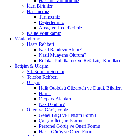
Hastane Müdürümüz
İdari Birimler
Hastanemiz
Tarihçemiz
Değerlerimiz
Amaç ve Hedeflerimiz
Kalite Politikamız
Yönlendirme
Hasta Rehberi
Nasıl Randevu Alınır?
Nasıl Muayene Olurum?
Refakat Politikamız ve Refakatçi Kuralları
İletişim & Ulaşım
Sık Sorulan Sorular
Telefon Rehberi
Ulaşım
Halk Otobüsü Güzergah ve Durak Bilgileri
Harita
Otopark Alanları
Nasıl Gidilir?
Öneri ve Görüşleriniz
Genel Bilgi ve İletişim Formu
Çalışan İletişim Formu
Personel Görüş ve Öneri Formu
Hasta Görüş ve Öneri Formu